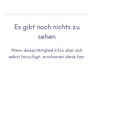
Es gibt noch nichts zu
sehen
Wenn dieses Mitglied Infos über sich
selbst hinzufügt, erscheinen diese hier.
PZD Psychologisches Zentrum für Diagnostik und
Psychotherapie
kontakt@pzd-muenchen.de
+49 89 944 02 445
Öffnungszeiten:
Montag bis
Freitag
08:00 - 18:00 Uhr