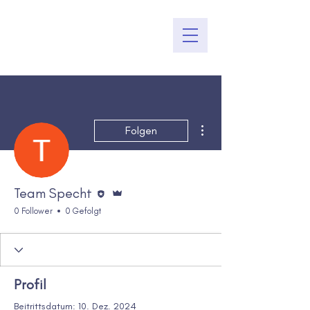
Weitere Optionen
Folgen
Editor
Administrator
Team Specht
0 Follower
0 Gefolgt
Profil
Beitrittsdatum: 10. Dez. 2024